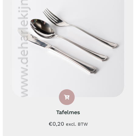
Tafelmes
€
0,20
excl. BTW