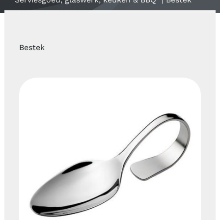
Contact
Mijn account
Bestek
ZOEKEN
NAAR:
Partyverhuur de Harlekijn