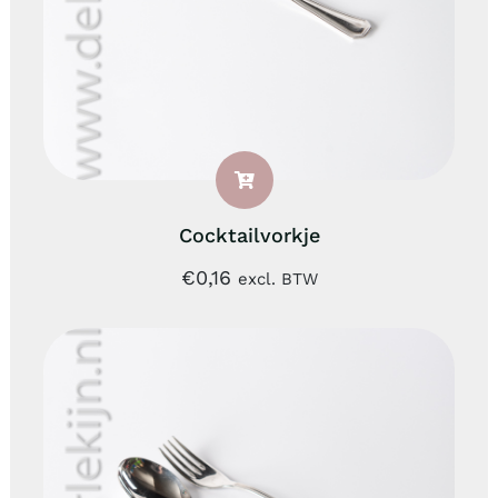
Cocktailvorkje
€
0,16
excl. BTW