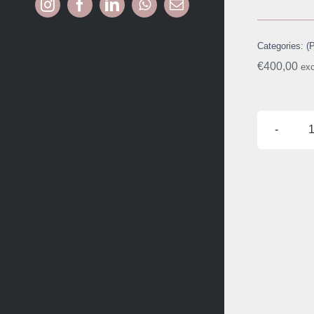
Categories:
(
€
400,00
ex