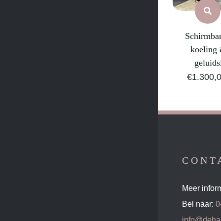
Schirmbar
koeling 
geluids
€
1.300,
CONT
Meer infor
Bel naar:
0
info@dehar