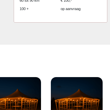
60 tot 90 km
€ 100,-
100 +
op aanvraag