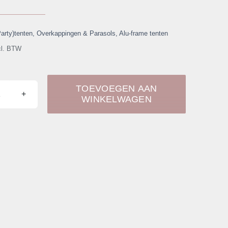
Party)tenten, Overkappingen & Parasols
,
Alu-frame tenten
cl. BTW
TOEVOEGEN AAN
WINKELWAGEN
Alu-
frame
tent
10x5
mtr.
aantal