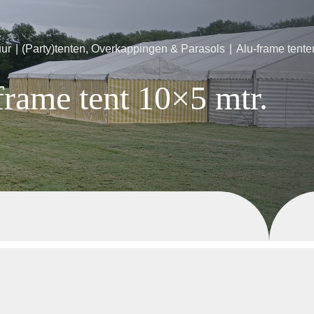
uur
(Party)tenten, Overkappingen & Parasols
Alu-frame tente
frame tent 10×5 mtr.