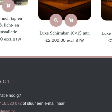
 incl. tap en
& licht- en
installatie
Luxe Schirmbar 10×15 mtr.
Luxe 
00
excl. BTW
€
2.200,00
€
excl. BTW
ACT
matie nodig?
416 320 072
of stuur een e-mail naar:
lekijn.nl