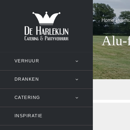
Ga
naar
Home
Verh
inhoud
Alu-
VERHUUR
DRANKEN
CATERING
INSPIRATIE