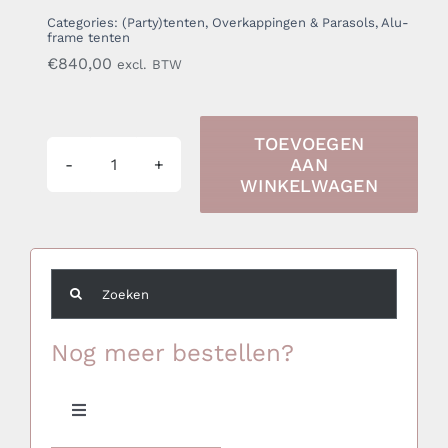
Categories:
(Party)tenten, Overkappingen & Parasols
,
Alu-
frame tenten
€
840,00
excl. BTW
TOEVOEGEN
AAN
Alu-
WINKELWAGEN
frame
tent
15x8
Zoeken
mtr.
naar:
aantal
Nog meer bestellen?
Toggle
Navigation