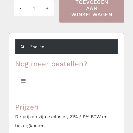
TOEVOEGEN
AAN
Gasbarbecue
WINKELWAGEN
met
3
branders,
Zoeken
65
naar:
x
Nog meer bestellen?
50
cm
Toggle
circa
Navigation
Meubilair
30-
Prijzen
40
Aankleding & Decoratie
personen
De prijzen zijn exclusief, 21% / 9% BTW en
bezorgkosten.
aantal