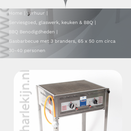
Contact
Home
Verhuur
Mijn account
Serviesgoed, glaswerk, keuken & BBQ
BBQ Benodigdheden
ZOEKEN
Gasbarbecue met 3 branders, 65 x 50 cm circa
NAAR:
30-40 personen
Partyverhuur de Harlekijn