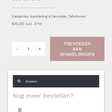
Categories:
Aankleding & Decoratie
,
Tafellinnen
€
10,50
excl. BTW
TOEVOEGEN
AAN
Hoes
WINKELWAGEN
voor
biertafel
en
Zoeken
banken
naar:
set
Nog meer bestellen?
zwart
aantal