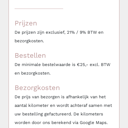
Toggle
Navigation
Meubilair
Prijzen
Aankleding & Decoratie
De prijzen zijn exclusief, 21% / 9% BTW en
bezorgkosten.
Serviesgoed, glaswerk, keuken & BBQ
Bestellen
De minimale bestelwaarde is €25,- excl. BTW
Bars, Koelkasten & Koelingen
en bezorgkosten.
Bezorgkosten
(Party)tenten, Overkappingen & Parasols
De prijs van bezorgen is afhankelijk van het
aantal kilometer en wordt achteraf samen met
Mijn favorieten
uw bestelling gefactureerd. De kilometers
worden door ons berekend via Google Maps.