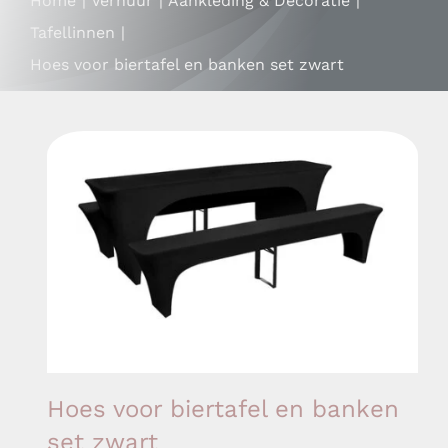
Home
Verhuur
Aankleding & Decoratie
Contact
Tafellinnen
Hoes voor biertafel en banken set zwart
Mijn account
ZOEKEN
NAAR:
Partyverhuur de Harlekijn
Hoes voor biertafel en banken
set zwart