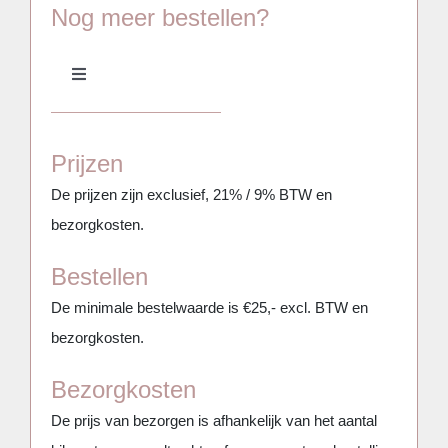
Nog meer bestellen?
Toggle
Navigation
Meubilair
Prijzen
Aankleding & Decoratie
De prijzen zijn exclusief, 21% / 9% BTW en
bezorgkosten.
Serviesgoed, glaswerk, keuken & BBQ
Bestellen
De minimale bestelwaarde is €25,- excl. BTW en
Bars, Koelkasten & Koelingen
bezorgkosten.
Bezorgkosten
(Party)tenten, Overkappingen & Parasols
De prijs van bezorgen is afhankelijk van het aantal