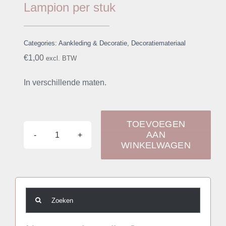
Lampion per stuk
Categories:
Aankleding & Decoratie
,
Decoratiemateriaal
€
1,00
excl. BTW
In verschillende maten.
TOEVOEGEN
AAN
Lampion
WINKELWAGEN
per
stuk
aantal
Zoeken
naar: