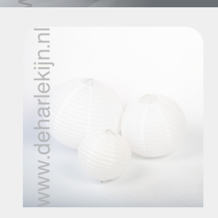
Contact
Mijn account
ZOEKEN
NAAR:
Partyverhuur de Harlekijn