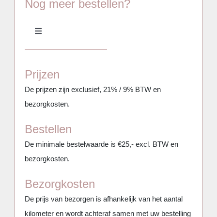
Nog meer bestellen?
Toggle
Navigation
Meubilair
Prijzen
Aankleding & Decoratie
De prijzen zijn exclusief, 21% / 9% BTW en
bezorgkosten.
Serviesgoed, glaswerk, keuken & BBQ
Bestellen
De minimale bestelwaarde is €25,- excl. BTW en
Bars, Koelkasten & Koelingen
bezorgkosten.
Bezorgkosten
(Party)tenten, Overkappingen & Parasols
De prijs van bezorgen is afhankelijk van het aantal
kilometer en wordt achteraf samen met uw bestelling