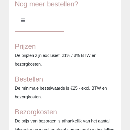
Nog meer bestellen?
aantal
Toggle
Navigation
Meubilair
Prijzen
Aankleding & Decoratie
De prijzen zijn exclusief, 21% / 9% BTW en
bezorgkosten.
Serviesgoed, glaswerk, keuken & BBQ
Bestellen
De minimale bestelwaarde is €25,- excl. BTW en
Bars, Koelkasten & Koelingen
bezorgkosten.
Bezorgkosten
(Party)tenten, Overkappingen & Parasols
De prijs van bezorgen is afhankelijk van het aantal
kilometer en wordt achteraf samen met uw bestelling