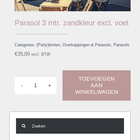
Parasol 3 mtr. zandkleur excl. voet
Categories:
(Party)tenten, Overkappingen & Parasols
,
Parasols
€
35,00
excl. BTW
TOEVOEGEN
AAN
Parasol
WINKELWAGEN
3
mtr.
zandkleur
Zoeken
excl.
naar:
voet