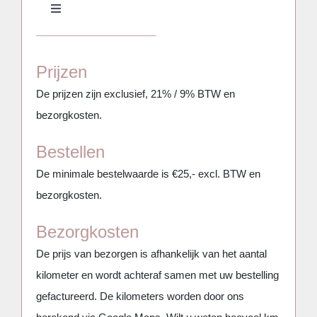
Toggle
Navigation
Meubilair
Prijzen
Aankleding & Decoratie
De prijzen zijn exclusief, 21% / 9% BTW en
bezorgkosten.
Serviesgoed, glaswerk, keuken & BBQ
Bestellen
De minimale bestelwaarde is €25,- excl. BTW en
Bars, Koelkasten & Koelingen
bezorgkosten.
Bezorgkosten
(Party)tenten, Overkappingen & Parasols
De prijs van bezorgen is afhankelijk van het aantal
kilometer en wordt achteraf samen met uw bestelling
Mijn favorieten
gefactureerd. De kilometers worden door ons