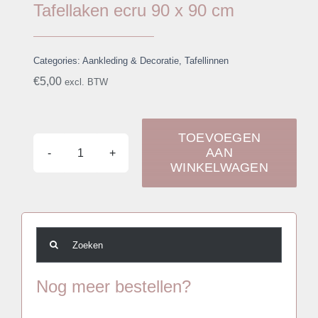
Tafellaken ecru 90 x 90 cm
Categories:
Aankleding & Decoratie
,
Tafellinnen
€
5,00
excl. BTW
TOEVOEGEN
AAN
Tafellaken
WINKELWAGEN
ecru
90
x
Zoeken
90
naar:
cm
Nog meer bestellen?
aantal