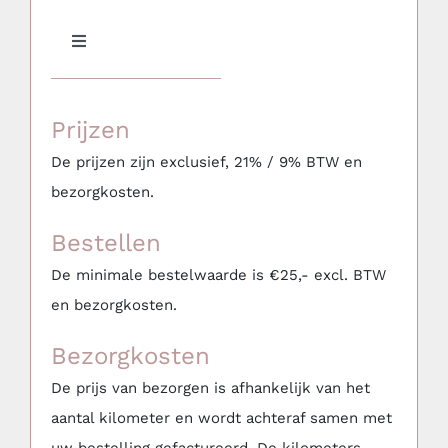
Toggle
Navigation
Meubilair
Prijzen
Aankleding & Decoratie
De prijzen zijn exclusief, 21% / 9% BTW en
bezorgkosten.
Serviesgoed, glaswerk, keuken & BBQ
Bestellen
De minimale bestelwaarde is €25,- excl. BTW
Bars, Koelkasten & Koelingen
en bezorgkosten.
Bezorgkosten
(Party)tenten, Overkappingen & Parasols
De prijs van bezorgen is afhankelijk van het
aantal kilometer en wordt achteraf samen met
Mijn favorieten
uw bestelling gefactureerd. De kilometers