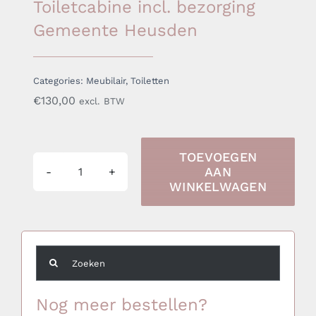
Toiletcabine incl. bezorging
Gemeente Heusden
Categories:
Meubilair
,
Toiletten
€
130,00
excl. BTW
TOEVOEGEN
AAN
Toiletcabine
WINKELWAGEN
incl.
bezorging
Gemeente
Zoeken
Heusden
naar:
aantal
Nog meer bestellen?