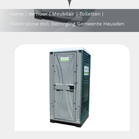
Contact
Home
Verhuur
Meubilair
Toiletten
Mijn account
Toiletcabine incl. bezorging Gemeente Heusden
ZOEKEN
NAAR:
Partyverhuur de Harlekijn